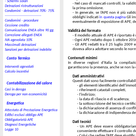
- Schermi solari
-
Nel caso di mancati controlli, la validi
Detrazioni ristrutturazioni
la prima omissione.
Condomìni - detrazioni 70%- 75%
-
In generale, se l’APE non è più vali
------------------------------
obblighi indicati
in questa pagina
Gli im
Condomini - procedure
eventualmente di esposizione di APE,
Cessione credito
Comunicazione ENEA oltre 90 gg.
Validità del formato
Correzione allegati ENEA
-
Il modello attuale di APE è riportato è
-
Ogni APE redatto dopo 1 ottobre 2016
IVA agevolata 10%
-
Gli APE redatti tra il 25 luglio 2009
Massimali detrazioni
doveva allora adottare secondo le normat
Sanzioni per detrazioni indebite
Contenuti minimi
Conto Termico
In diverse regioni d’Italia la compilazi
Interventi agevolati
garantiscono la presenza, anche se non la co
Calcolo incentivi
Dati amministrativi
Questi dati sono facilmente controllabili
Contabilizzazione del calore
-
gli elementi identificativi dell’immob
Casi in deroga
-
riferimenti catastali completi,
Deroga per non economicità
-
l’indirizzo;
-
la data di rilascio e di scadenza;
Energetica
-
la sottoscrizione del tecnico certifi
-
la dichiarazione di assenza di conflit
Attestato di Prestazione Energetica
-
la dichiarazione di indipendenza del
Edifici esclusi obbligo APE
Obbligatorietà APE
Dati tecnici
Diagnosi Energetiche
-
Un APE deve essere obbligatoriamen
Legge 10
conveniente effettuare il controllo d
-
Colui che redige l’APE deve giustific