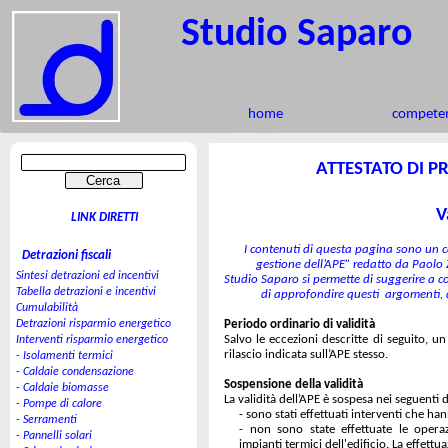
Studio Saparo
home
competen
ATTESTATO DI P
V
LINK DIRETTI
I contenuti di questa pagina sono un 
Detrazioni fiscali
gestione dell’APE” redatto da Paolo 
Sintesi detrazioni ed incentivi
Studio Saparo si permette di suggerire a c
Tabella detrazioni e incentivi
di approfondire questi argomenti, 
Cumulabilità
Detrazioni risparmio energetico
Periodo ordinario di validità
Salvo le eccezioni descritte di seguito, u
Interventi risparmio energetico
rilascio indicata sull’APE stesso.
- Isolamenti termici
- Caldaie condensazione
Sospensione della validità
- Caldaie biomasse
La validità dell’APE è sospesa nei seguenti 
- Pompe di calore
-
sono stati effettuati interventi che ha
- Serramenti
-
non sono state effettuate le operazi
- Pannelli solari
impianti termici dell'edificio. La effettu