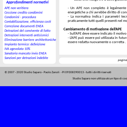
Approfondimenti normativi
-
Un APE non completo è legalmente nu
APE non veritiera
energetiche a chi avrebbe diritto di con
Cessione credito condòmini
-
La normativa indica i parametri tec
Condomìni - procedura
praticamente tutti quelli presenti nel m
Contabilizzazione, efficienza costi
Correzione documenti ENEA
Cambiamento di motivazione dell’APE
Detrazioni del convivente di fatto
-
Sull’APE deve essere indicato il motivo 
Detrazioni interventi antisismici
-
L’APE può essere poi utilizzata in futu
Eliminazione barriere architettoniche
essere redatta nuovamente o corretta .
Impianto termico: definizione
IVA agevolata 10%
Sanatoria mancato invio ENEA
Sanzioni per detrazioni indebite
pagina
© 2007 -
2020 Studio Saparo -
Paolo Zanoli -
PI 09308390013 -
tutti i diritti riservati
Studio Saparo non utilizza alcun tipo di co