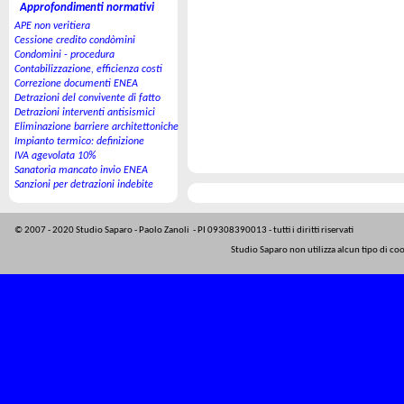
Approfondimenti normativi
APE non veritiera
Cessione credito condòmini
Condomìni - procedura
Contabilizzazione, efficienza costi
Correzione documenti ENEA
Detrazioni del convivente di fatto
Detrazioni interventi antisismici
Eliminazione barriere architettoniche
Impianto termico: definizione
IVA agevolata 10%
Sanatoria mancato invio ENEA
Sanzioni per detrazioni indebite
© 2007 -
2020 Studio Saparo -
Paolo Zanoli -
PI 09308390013 -
tutti i diritti riservati
Studio Saparo non utilizza alcun tipo di co